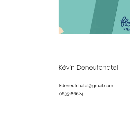
Kévin Deneufchatel
kdeneufchatel@gmail.com
0635186624