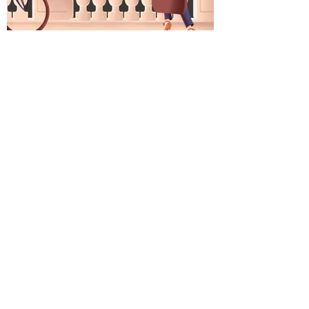
Kévin Deneufchatel
Formulaire d'abonnement
Envoyer
kdeneufchatel@gmail.com