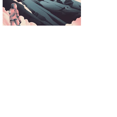
Kévin Deneufchatel
Formulaire d'abonnement
Envoyer