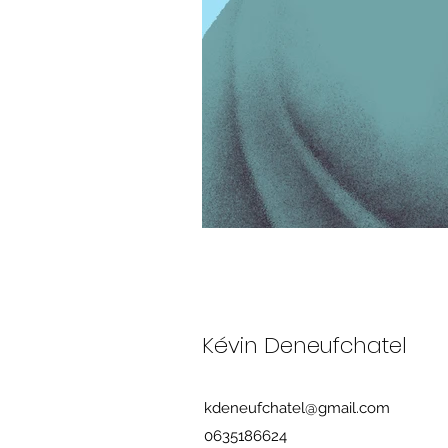
Kévin Deneufchatel
kdeneufchatel@gmail.com
0635186624